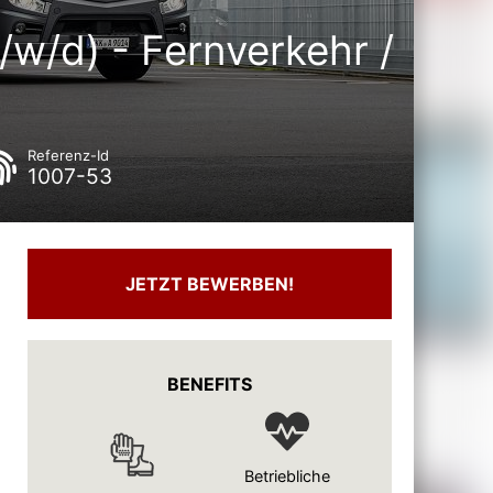
/w/d) - Fernverkehr /
Referenz-Id
1007-53
JETZT BEWERBEN!
BENEFITS
Betriebliche