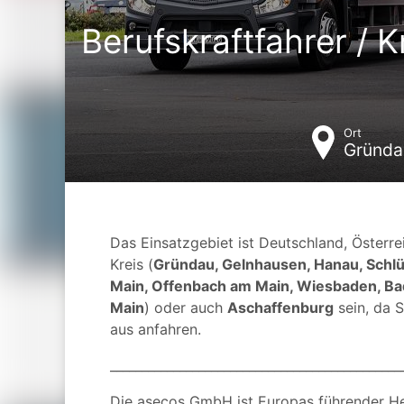
Berufskraftfahrer / 
Ort
Gründa
Das Einsatzgebiet ist Deutschland, Österre
Kreis (
Gründau, Gelnhausen, Hanau, Schlü
Main, Offenbach am Main, Wiesbaden, Ba
Main
) oder auch
Aschaffenburg
sein, da 
aus anfahren.
______________________________________________
Die asecos GmbH ist Europas führender Her