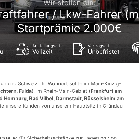
Wir stellen ein:
Kraftfahrer / Lkw-Fahrer (m
Startprämie 2.000€
Anstellungsart
Vertragsart
u
Vollzeit
Unbefristet
ich und Schweiz. Ihr Wohnort sollte im Main-Kinzig-
chtern, Fulda
), im Rhein-Main-Gebiet (
Frankfurt am
d Homburg, Bad Vilbel, Darmstadt, Rüsselsheim am
Sie unsere Kunden von unserem Hauptsitz in Gründau
_____________________________________________________________
steller für Sicherheitsschränke zur Lagerung von