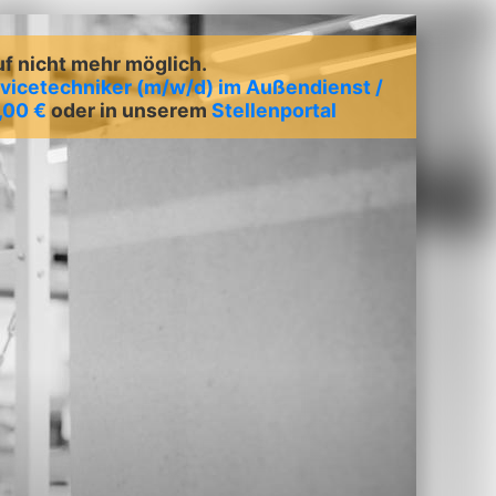
uf nicht mehr möglich.
vicetechniker (m/w/d) im Außendienst /
,00 €
oder in unserem
Stellenportal