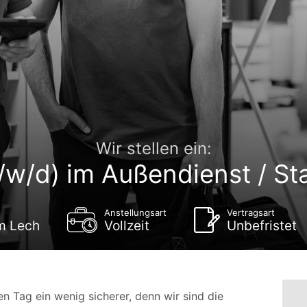
Wir stellen ein:
/w/d) im Außendienst / St
Anstellungsart
Vertragsart
m Lech
Vollzeit
Unbefristet
n Tag ein wenig sicherer, denn wir sind die