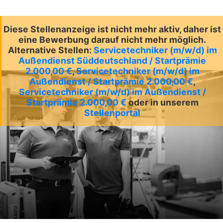
Diese Stellenanzeige ist nicht mehr aktiv, daher ist
eine Bewerbung darauf nicht mehr möglich.
Alternative Stellen:
Servicetechniker (m/w/d) im
Außendienst Süddeutschland / Startprämie
2.000,00 €
,
Servicetechniker (m/w/d) im
Außendienst / Startprämie 2.000,00 €
,
Servicetechniker (m/w/d) im Außendienst /
Startprämie 2.000,00 €
oder in unserem
Stellenportal