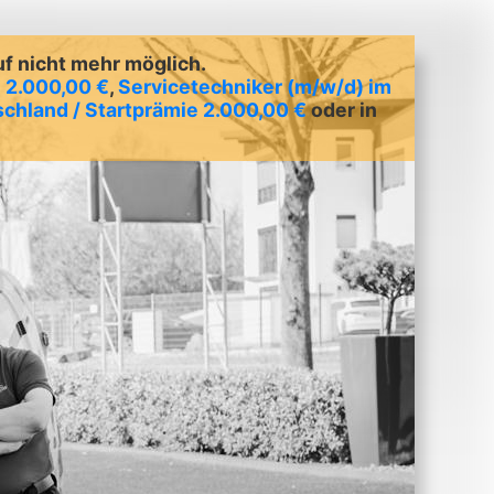
uf nicht mehr möglich.
 2.000,00 €
,
Servicetechniker (m/w/d) im
chland / Startprämie 2.000,00 €
oder in