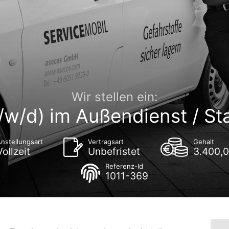
Wir stellen ein:
/w/d) im Außendienst / St
nstellungsart
Vertragsart
Gehalt
Vollzeit
Unbefristet
3.400,0
Referenz-Id
1011-369