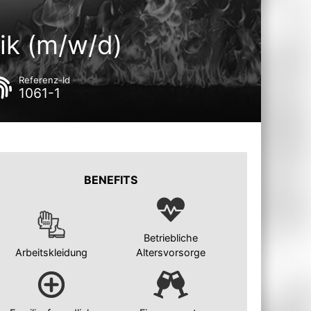
nik (m/w/d)
Referenz-Id
1061-1
BENEFITS
Betriebliche
Arbeitskleidung
Altersvorsorge