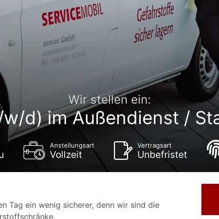
Wir stellen ein:
/w/d) im Außendienst / St
Anstellungsart
Vertragsart
u
Vollzeit
Unbefristet
n Tag ein wenig sicherer, denn wir sind die
rstoffschränke.