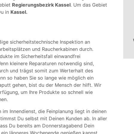
Gebiet
Regierungsbezirk Kassel
. Um das Gebiet
Du in
Kassel.
ßige sicherheitstechnische Inspektion an
arbeitsplätzen und Raucherkabinen durch.
ukte im Sicherheitsfall einwandfrei
enn kleinere Reparaturen notwendig sind,
durch und trägst somit zum Werterhalt des
enn so haben Sie so lange wie möglich ein
putt gehen, bist du der Mensch der hilft. Wir
erfügung, um Ihre Produkte so schnell wie
hen.
im Innendienst, die Feinplanung liegt in deinen
immst Du selbst mit Deinen Kunden ab. In aller
 dass Du bereits am Donnerstagabend Dein
 ein längeres Wochenende genießen kannst.