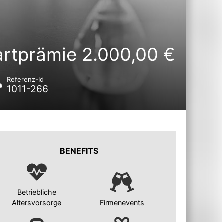
artprämie 2.000,00 €
Referenz-Id
1011-266
BENEFITS
Betriebliche
Altersvorsorge
Firmenevents